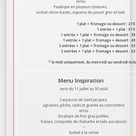
et/ou
Pastèque en plusieurs textures,
sorbet citron-basilic, espuma de yaourt grec et tuile
1 plat + fromage ou dessert : 27 €
1 entrée + 1 plat : 31 €
1 entrée + 1 plat + fromage ou dessert : 39
1 entrée + 1 plat + fromage + dessert : 49
2 entrées + 1 plat + fromage ou dessert : 53
2 entrées + 1 plat + fromage + dessert : 63
* le midi uniquement, du mercredi au vendredi incl
Menu Inspiration
servi du 11 juillet au 30 août
Carpaccio de Saint-Jacques,
agrumes, pêche, radis et granité au concombre
et/ou
Escalope de foie gras poêlée,
fraises, compotée de rhubarbe et tuile aux épices
~
Sorbet à la cerise