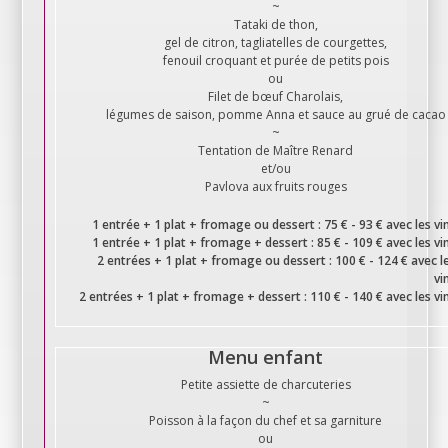
~
Tataki de thon,
gel de citron, tagliatelles de courgettes,
fenouil croquant et purée de petits pois
ou
Filet de bœuf Charolais,
légumes de saison, pomme Anna et sauce au grué de cacao
~
Tentation de Maître Renard
et/ou
Pavlova aux fruits rouges
1 entrée + 1 plat + fromage ou dessert : 75 € - 93 € avec les vi
1 entrée + 1 plat + fromage + dessert : 85 € - 109 € avec les vi
2 entrées + 1 plat + fromage ou dessert : 100 € - 124 € avec l
vi
2 entrées + 1 plat + fromage + dessert : 110 € - 140 € avec les vi
Menu enfant
Petite assiette de charcuteries
~
Poisson à la façon du chef et sa garniture
ou