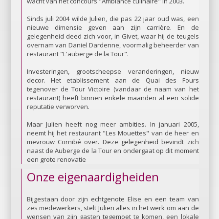
wacht van het concours "Ambiance culinaire" in 2003.
Sinds juli 2004 wilde Julien, die pas 22 jaar oud was, een
nieuwe dimensie geven aan zijn carrière. En de
gelegenheid deed zich voor, in Givet, waar hij de teugels
overnam van Daniel Dardenne, voormalig beheerder van
restaurant "L'auberge de la Tour".
Investeringen, grootscheepse veranderingen, nieuw
decor. Het etablissement aan de Quai des Fours
tegenover de Tour Victoire (vandaar de naam van het
restaurant) heeft binnen enkele maanden al een solide
reputatie verworven.
Maar Julien heeft nog meer ambities. In januari 2005,
neemt hij het restaurant "Les Mouettes" van de heer en
mevrouw Cornibé over. Deze gelegenheid bevindt zich
naast de Auberge de la Tour en ondergaat op dit moment
een grote renovatie
Onze eigenaardigheiden
Bijgestaan door zijn echtgenote Elise en een team van
zes medewerkers, stelt Julien alles in het werk om aan de
wensen van zijn gasten tegemoet te komen, een lokale