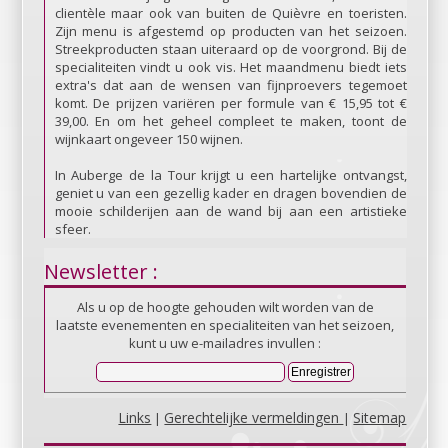
clientèle maar ook van buiten de Quièvre en toeristen.
Zijn menu is afgestemd op producten van het seizoen.
Streekproducten staan uiteraard op de voorgrond. Bij de
specialiteiten vindt u ook vis. Het maandmenu biedt iets
extra's dat aan de wensen van fijnproevers tegemoet
komt. De prijzen variëren per formule van € 15,95 tot €
39,00. En om het geheel compleet te maken, toont de
wijnkaart ongeveer 150 wijnen.
In Auberge de la Tour krijgt u een hartelijke ontvangst,
geniet u van een gezellig kader en dragen bovendien de
mooie schilderijen aan de wand bij aan een artistieke
sfeer.
Newsletter :
Als u op de hoogte gehouden wilt worden van de
laatste evenementen en specialiteiten van het seizoen,
kunt u uw e-mailadres invullen :
Links
Gerechtelijke vermeldingen
Sitemap
|
|