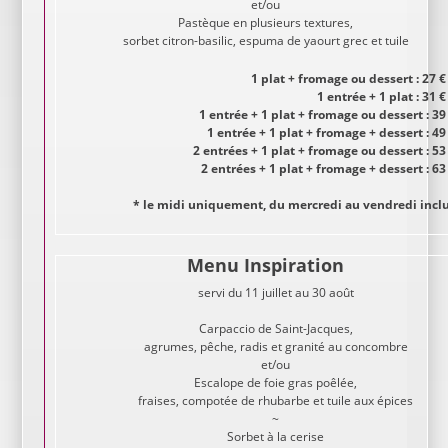
et/ou
Pastèque en plusieurs textures,
sorbet citron-basilic, espuma de yaourt grec et tuile
1 plat + fromage ou dessert : 27 €
1 entrée + 1 plat : 31 €
1 entrée + 1 plat + fromage ou dessert : 39
1 entrée + 1 plat + fromage + dessert : 49
2 entrées + 1 plat + fromage ou dessert : 53
2 entrées + 1 plat + fromage + dessert : 63
* le midi uniquement, du mercredi au vendredi incl
Menu Inspiration
servi du 11 juillet au 30 août
Carpaccio de Saint-Jacques,
agrumes, pêche, radis et granité au concombre
et/ou
Escalope de foie gras poêlée,
fraises, compotée de rhubarbe et tuile aux épices
~
Sorbet à la cerise