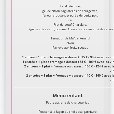
~
Tataki de thon,
gel de citron, tagliatelles de courgettes,
fenouil croquant et purée de petits pois
ou
Filet de bœuf Charolais,
légumes de saison, pomme Anna et sauce au grué de cacao
~
Tentation de Maître Renard
et/ou
Pavlova aux fruits rouges
1 entrée + 1 plat + fromage ou dessert : 75 € - 93 € avec les vi
1 entrée + 1 plat + fromage + dessert : 85 € - 109 € avec les vi
2 entrées + 1 plat + fromage ou dessert : 100 € - 124 € avec l
vi
2 entrées + 1 plat + fromage + dessert : 110 € - 140 € avec l
vi
Menu enfant
Petite assiette de charcuteries
~
Poisson à la façon du chef et sa garniture